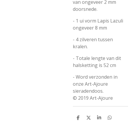
van ongeveer
2 mm
doorsnede.
- 1 ui vorm Lapis Lazuli
ongeveer 8 mm
- 4 zilveren tussen
kralen.
- Totale lengte van dit
halsketting is 52 cm
- Word verzonden in
onze Art-Ajoure
sieradendoos.
© 2019 Art-Ajoure
D
D
S
D
e
e
h
e
l
e
a
l