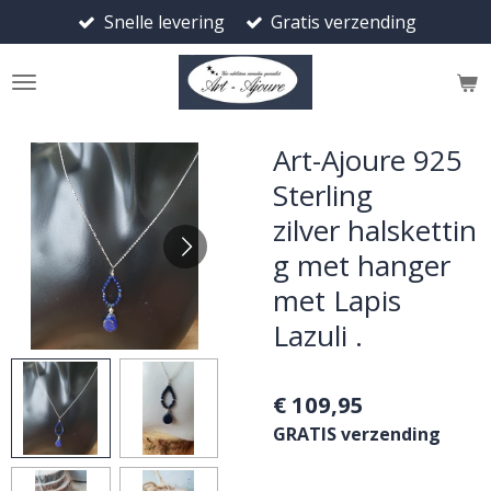
Snelle levering
Gratis verzending
Ga
direct
naar
de
hoofdinhoud
Art-Ajoure 925
Sterling
zilver halskettin
g met hanger
met Lapis
Lazuli .
€ 109,95
GRATIS verzending