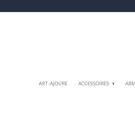
Ga
direct
naar
de
hoofdinhoud
ART-AJOURE
ACCESSOIRES
AR