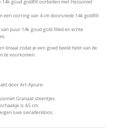
14k goud goldfill oorbellen met Hessoniet
an een oorring van 4 cm doorsnede 14k goldfill
van puur 14k goud gold filled en echte
es.
n liniaal zodat je een goed beeld hebt van de
en te voorkomen.
kt door Art-Ajoure.
ssoniet Granaat steentjes.
orhaakje is 4.5 cm.
eigen luxe sieradendoos.