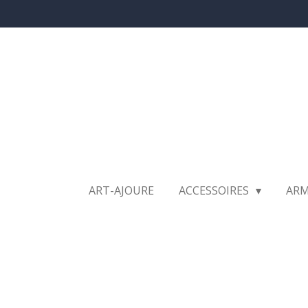
Ga
direct
naar
de
hoofdinhoud
ART-AJOURE
ACCESSOIRES
AR