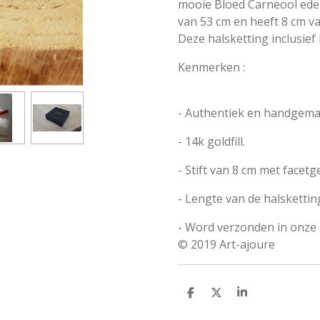
mooie Bloed Carneool edel
van 53 cm en heeft 8 cm v
Deze halsketting inclusief
Kenmerken :
- Authentiek en handgemaa
- 14k goldfill.
- Stift van 8 cm met
facetg
- Lengte van de halsketting
- Word verzonden in onze 
© 2019 Art-ajoure
D
D
S
e
e
h
l
e
a