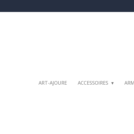
Ga
direct
naar
de
hoofdinhoud
ART-AJOURE
ACCESSOIRES
AR