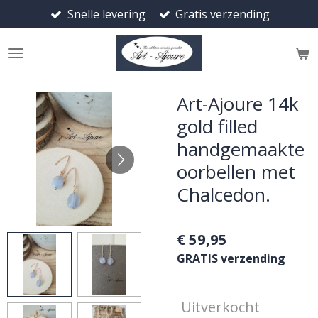
Snelle levering
Gratis verzending
Ga
direct
naar
de
hoofdinhoud
Art-Ajoure 14k
gold filled
handgemaakte
oorbellen met
Chalcedon.
€ 59,95
GRATIS verzending
Uitverkocht