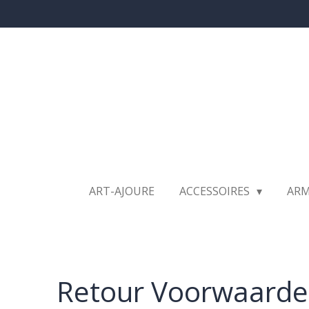
Ga
direct
naar
de
hoofdinhoud
ART-AJOURE
ACCESSOIRES
AR
Retour Voorwaard