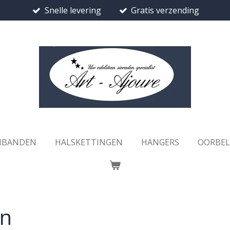
Snelle levering
Gratis verzending
MBANDEN
HALSKETTINGEN
HANGERS
OORBE
en