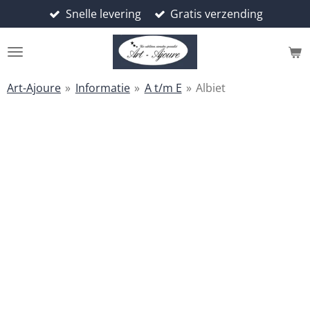
Snelle levering
Gratis verzending
Ga
direct
naar
de
hoofdinhoud
Art-Ajoure
»
Informatie
»
A t/m E
»
Albiet