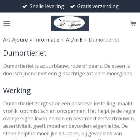
Snelle levering
Gratis verzending
Ga
direct
naar
de
hoofdinhoud
Art-Ajoure
»
Informatie
»
A t/m E
»
Dumortieriet
Dumortieriet
Dumortieriet is azuurblauw, roze of paars. De steen is
doorschijnend met een glasachtige tot parelmoerglans.
Werking
Dumortieriet zorgt voor een positieve instelling, maakt
vrolijk, optimistisch en ontspannen. Het helpt je de regie
over je eigen leven nemen en bevordert zelfvertrouwen,
assertiviteit, geeft moed en bevordert eigenliefde. De
steen helpt in moeilijke situaties, bij gevoelens van