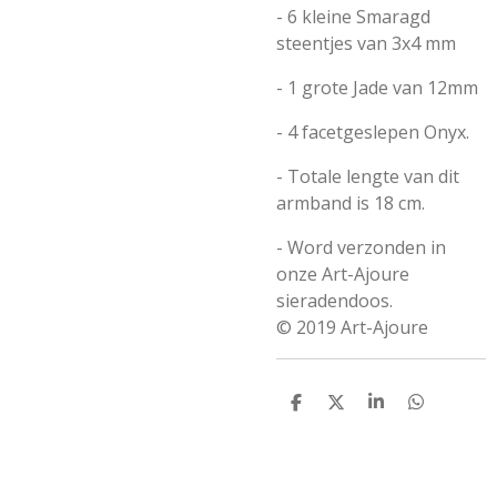
- 6 kleine Smaragd
steentjes van 3x4 mm
- 1 grote Jade van 12mm
- 4 facetgeslepen Onyx.
- Totale lengte van dit
armband is 18 cm.
- Word verzonden in
onze Art-Ajoure
sieradendoos.
© 2019 Art-Ajoure
D
D
S
D
e
e
h
e
l
e
a
l
e
l
r
e
n
e
n