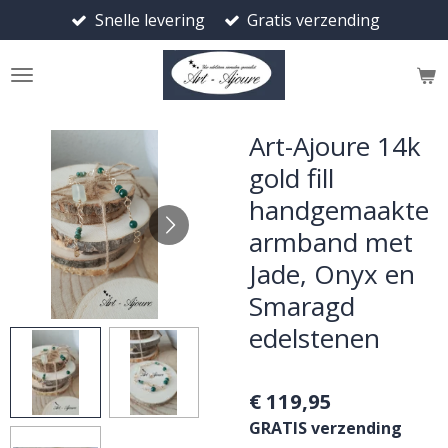
Snelle levering
Gratis verzending
Ga
direct
naar
de
hoofdinhoud
Art-Ajoure 14k
gold fill
handgemaakte
armband met
Jade, Onyx en
Smaragd
edelstenen
€ 119,95
GRATIS verzending