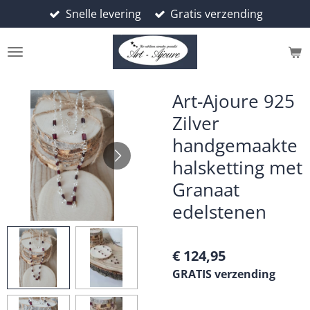
Snelle levering
Gratis verzending
Ga
direct
naar
de
hoofdinhoud
Art-Ajoure 925
Zilver
handgemaakte
halsketting met
Granaat
edelstenen
€ 124,95
GRATIS verzending