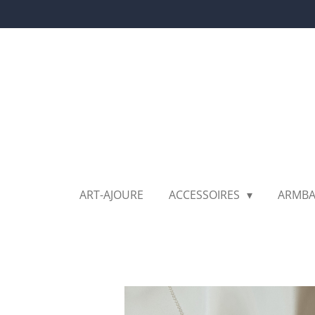
Ga
direct
naar
de
hoofdinhoud
ART-AJOURE
ACCESSOIRES
ARMB